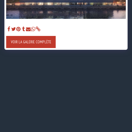
Bureaux, commerces, RHVS et Hôtel - Moon Safari - Hessamfar Vérons
VOIR LA GALERIE COMPLÈTE